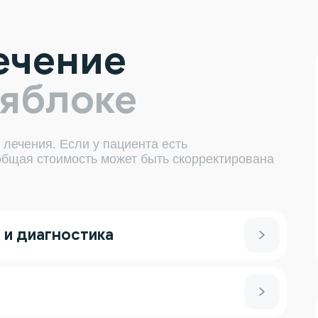
ечение
 яблоке
 лечения. Если у пациента есть
общая стоимость может быть скорректирована
 и диагностика
Стоимость
та
1 500р