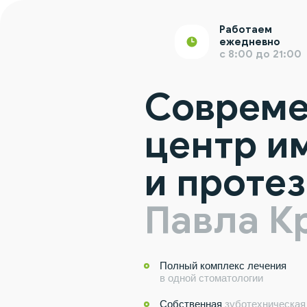
Работаем
ежедневно
с 8:00 до 21:00
Соврем
центр и
и проте
Павла К
Полный комплекс лечения
в одной стоматологии
Собственная
зуботехническая