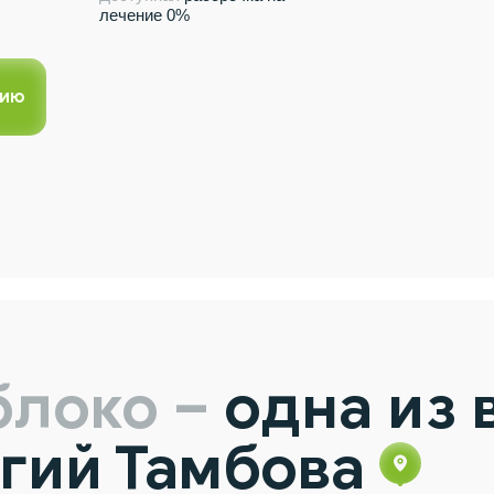
лечение 0%
цию
блоко –
одна из 
гий Тамбова