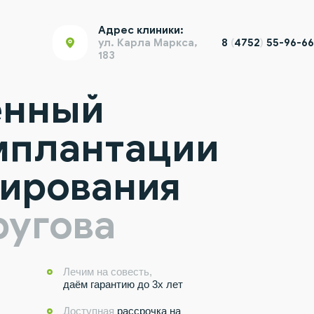
Адрес клиники:
ул. Карла Маркса,
8
(
4752
)
55-96-66
183
енный
мплантации
зирования
ругова
Лечим на совесть,
даём гарантию до 3х лет
Доступная
рассрочка на