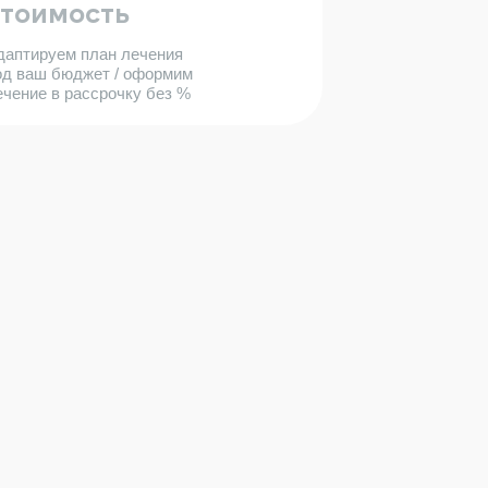
стоимость
даптируем план лечения
од ваш бюджет / оформим
ечение в рассрочку без %