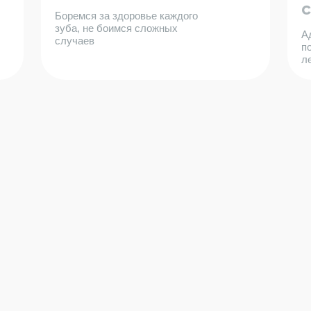
Боремся за здоровье каждого
зуба, не боимся сложных
А
случаев
п
л