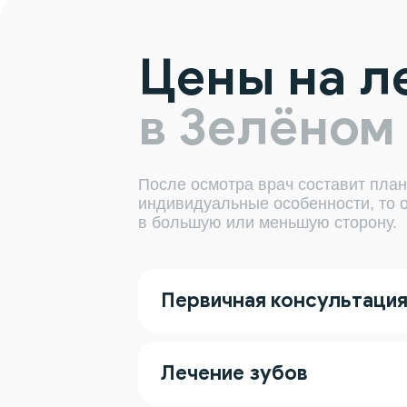
Цены на л
в Зелёном
После осмотра врач составит план
индивидуальные особенности, то 
в большую или меньшую сторону.
Первичная консультация
Наименование
Лечение зубов
Консультация стоматолога терапев