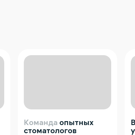
Команда
опытных
стоматологов
у